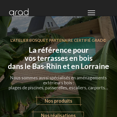
L'ATELIER BOSQUET PARTENAIRE CERTIFIÉ GRAD©
La référence pour
vos terrasses en bois
dans le Bas-Rhin et en Lorraine
Nous sommes aussi spécialisés en aménagements
extérieurs bois :
plages de piscines
,
passerelles
,
escaliers
,
carports
...
Nos produits
Nos réalisations